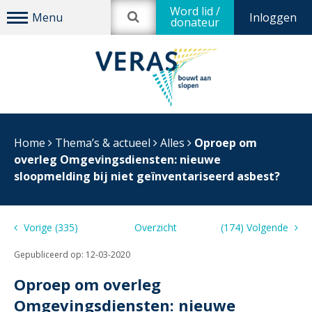
Word lid /
Inloggen
donateur
Home
Thema’s & actueel
Alles
Oproep om
overleg Omgevingsdiensten: nieuwe
sloopmelding bij niet geïnventariseerd asbest?
Vorige (335)
Overzicht
(174) Volgende
Gepubliceerd op:
12-03-2020
Oproep om overleg
Omgevingsdiensten: nieuwe