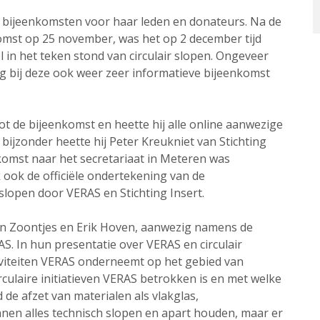
e bijeenkomsten voor haar leden en donateurs. Na de
omst op 25 november, was het op 2 december tijd
in het teken stond van circulair slopen. Ongeveer
g bij deze ook weer zeer informatieve bijeenkomst
t de bijeenkomst en heette hij alle online aanwezige
bijzonder heette hij Peter Kreukniet van Stichting
nkomst naar het secretariaat in Meteren was
ok de officiële ondertekening van de
lopen door VERAS en Stichting Insert.
win Zoontjes en Erik Hoven, aanwezig namens de
. In hun presentatie over VERAS en circulair
tiviteiten VERAS onderneemt op het gebied van
irculaire initiatieven VERAS betrokken is en met welke
d de afzet van materialen als vlakglas,
nnen alles technisch slopen en apart houden, maar er