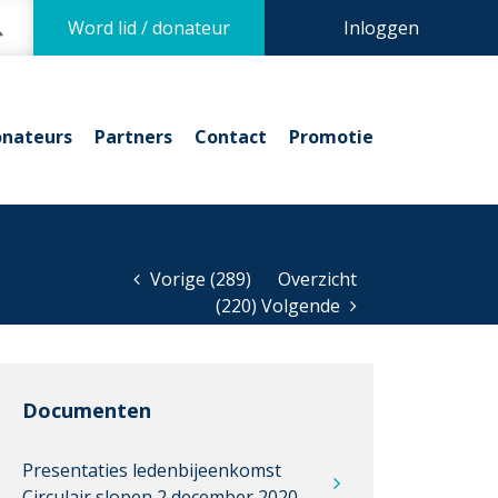
Word lid / donateur
Inloggen
nateurs
Partners
Contact
Promotie
Vorige (289)
Overzicht
(220) Volgende
Documenten
Presentaties ledenbijeenkomst
Circulair slopen 2 december 2020