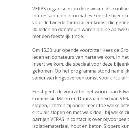
VERAS organiseert in deze weken drie onlin
interessante en informatieve eerste bijeenk
voor de tweede themabijeenkomst die geheel 
30 leden en donateurs waren online aanwezi
met een feestelijk tintje.
Om 15.30 uur opende voorzitter Kees de Groo
leden en donateurs van harte welkom. In het 
Insert welkom, die speciaal voor deze bijee
gekomen. Op het programma stond namelijk o
samenwerkingsovereenkomst voor circulair s
Eerst geeft de voorzitter het woord aan Ed
Commissie Milieu en Duurzaamheid van VERAS
slopen, lichtten zij onder meer toe welke ac
circulair slopen en met welk doel, bij welke c
partijen VERAS in contact is over bijvoorbeel
isolatiemateriaal, hout en beton. Slopers ku