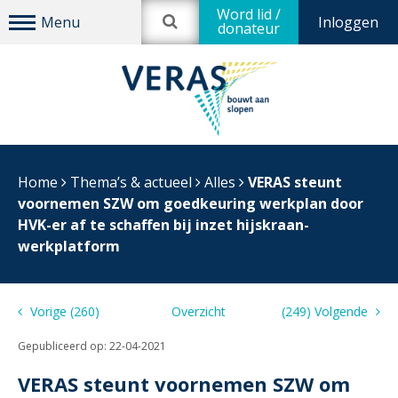
Word lid /
Inloggen
donateur
Home
Thema’s & actueel
Alles
VERAS steunt
voornemen SZW om goedkeuring werkplan door
HVK-er af te schaffen bij inzet hijskraan-
werkplatform
Vorige (260)
Overzicht
(249) Volgende
Gepubliceerd op:
22-04-2021
VERAS steunt voornemen SZW om