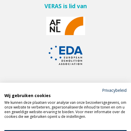
VERAS is lid van
Privacybeleid
Wij gebruiken cookies
Meld je aan voor de
We kunnen deze plaatsen voor analyse van onze bezoekersgegevens, om
VERAS nieuwsbrief
onze website te verbeteren, gepersonaliseerde inhoud te tonen en om u
een geweldige website-ervaring te bieden. Voor meer informatie over de
cookies die we gebruiken opent u de instellingen.
Volg VERAS op
LinkedIn