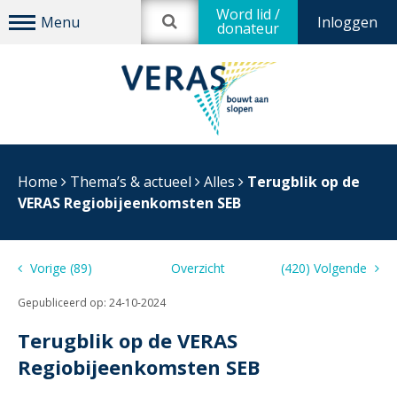
Word lid /
Inloggen
donateur
Home
Thema’s & actueel
Alles
Terugblik op de
VERAS Regiobijeenkomsten SEB
Vorige (89)
Overzicht
(420) Volgende
Gepubliceerd op:
24-10-2024
Terugblik op de VERAS
Regiobijeenkomsten SEB