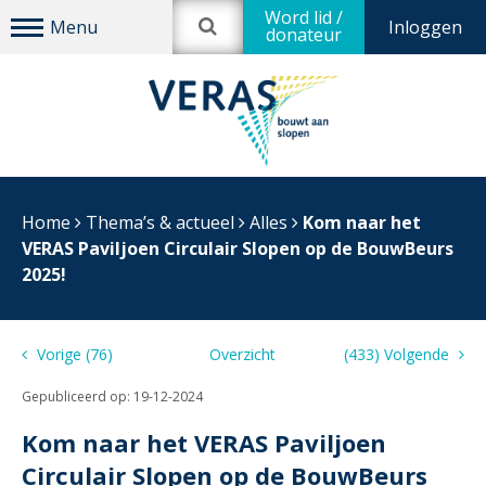
Word lid /
Inloggen
donateur
Home
Thema’s & actueel
Alles
Kom naar het
VERAS Paviljoen Circulair Slopen op de BouwBeurs
2025!
Vorige (76)
Overzicht
(433) Volgende
Gepubliceerd op:
19-12-2024
Kom naar het VERAS Paviljoen
Circulair Slopen op de BouwBeurs