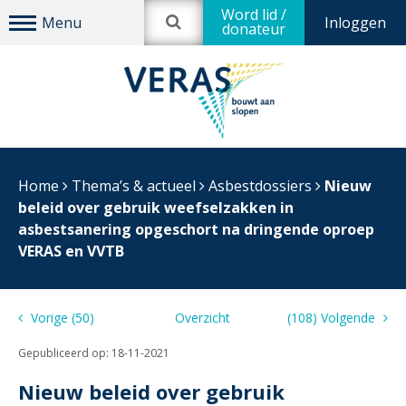
Word lid /
Inloggen
donateur
Home
Thema’s & actueel
Asbestdossiers
Nieuw
beleid over gebruik weefselzakken in
asbestsanering opgeschort na dringende oproep
VERAS en VVTB
Vorige (50)
Overzicht
(108) Volgende
Gepubliceerd op:
18-11-2021
Nieuw beleid over gebruik