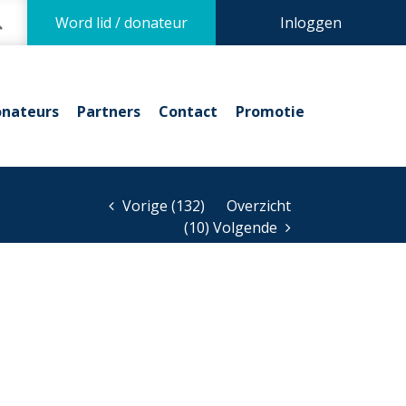
Word lid / donateur
Inloggen
nateurs
Partners
Contact
Promotie
Vorige (132)
Overzicht
(10) Volgende