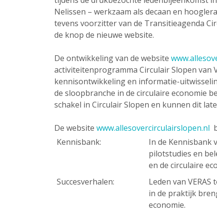
tijdens de drukbezochte ledenbijeenkomst in 
Nelissen – werkzaam als decaan en hoogle
tevens voorzitter van de Transitieagenda C
de knop de nieuwe website.
De ontwikkeling van de website
www.allesove
activiteitenprogramma Circulair Slopen van 
kennisontwikkeling en informatie-uitwisselin
de sloopbranche in de circulaire economie b
schakel in Circulair Slopen en kunnen dit lat
De website
www.allesovercirculairslopen.nl
b
Kennisbank:
In de Kennisbank v
pilotstudies en be
en de circulaire e
Succesverhalen:
Leden van VERAS to
in de praktijk bre
economie.