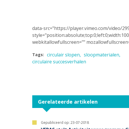
data-src="https://player.vimeo.com/video/29
style="position:absolute;top:0;left:0;width:
webkitallowfullscreen="" mozallowfullscreen=
circulair slopen
sloopmaterialen
Tags:
circulaire succesverhalen
Gerelateerde artikelen
Gepubliceerd op:
23-07-2018