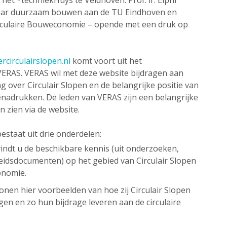
het *techniekHuys te Veldhoven. Prof. ir. Elphi
raar duurzaam bouwen aan de TU Eindhoven en
irculaire Bouweconomie – opende met een druk op
rcirculairslopen.nl
komt voort uit het
VERAS. VERAS wil met deze website bijdragen aan
g over Circulair Slopen en de belangrijke positie van
enadrukken. De leden van VERAS zijn een belangrijke
en zien via de website.
estaat uit drie onderdelen:
indt u de beschikbare kennis (uit onderzoeken,
leidsdocumenten) op het gebied van Circulair Slopen
conomie.
nen hier voorbeelden van hoe zij Circulair Slopen
ngen en zo hun bijdrage leveren aan de circulaire