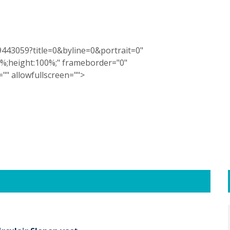
9443059?title=0&byline=0&portrait=0"
100%;height:100%;" frameborder="0"
"" allowfullscreen="">