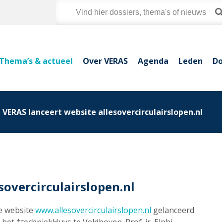
Thema’s & actueel
Over VERAS
Agenda
Leden
Do
VERAS lanceert website allesovercirculairslopen.nl
sovercirculairslopen.nl
e website
www.allesovercirculairslopen.nl
gelanceerd