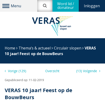
Word lid /
Inloggen
donateur
Home
Thema’s & actueel
Circulair slopen
VERAS
10 jaar! Feest op de BouwBeurs
Vorige (129)
Overzicht
(13) Volgende
Gepubliceerd op:
11-02-2019
VERAS 10 jaar! Feest op de
BouwBeurs