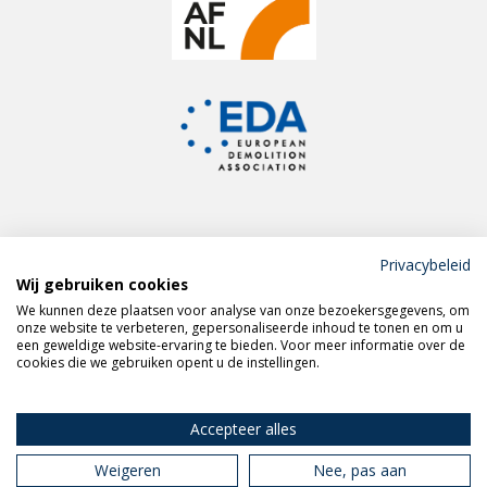
Privacybeleid
Wij gebruiken cookies
Meld je aan voor de
We kunnen deze plaatsen voor analyse van onze bezoekersgegevens, om
VERAS nieuwsbrief
onze website te verbeteren, gepersonaliseerde inhoud te tonen en om u
een geweldige website-ervaring te bieden. Voor meer informatie over de
cookies die we gebruiken opent u de instellingen.
Volg VERAS op
LinkedIn
Accepteer alles
Weigeren
Nee, pas aan