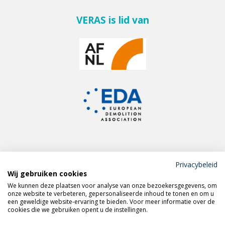
VERAS is lid van
Privacybeleid
Wij gebruiken cookies
Meld je aan voor de
We kunnen deze plaatsen voor analyse van onze bezoekersgegevens, om
VERAS nieuwsbrief
onze website te verbeteren, gepersonaliseerde inhoud te tonen en om u
een geweldige website-ervaring te bieden. Voor meer informatie over de
cookies die we gebruiken opent u de instellingen.
Volg VERAS op
LinkedIn