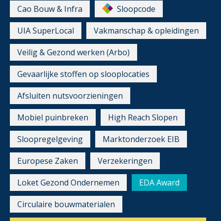
Cao Bouw & Infra
Sloopcode
UIA SuperLocal
Vakmanschap & opleidingen
Veilig & Gezond werken (Arbo)
Gevaarlijke stoffen op slooplocaties
Afsluiten nutsvoorzieningen
Mobiel puinbreken
High Reach Slopen
Sloopregelgeving
Marktonderzoek EIB
Europese Zaken
Verzekeringen
Loket Gezond Ondernemen
EDA Award
Circulaire bouwmaterialen