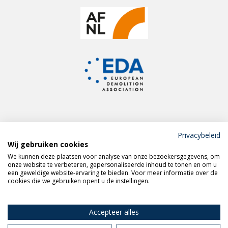
Privacybeleid
Wij gebruiken cookies
Meld je aan voor de
We kunnen deze plaatsen voor analyse van onze bezoekersgegevens, om
VERAS nieuwsbrief
onze website te verbeteren, gepersonaliseerde inhoud te tonen en om u
een geweldige website-ervaring te bieden. Voor meer informatie over de
cookies die we gebruiken opent u de instellingen.
Volg VERAS op
LinkedIn
Accepteer alles