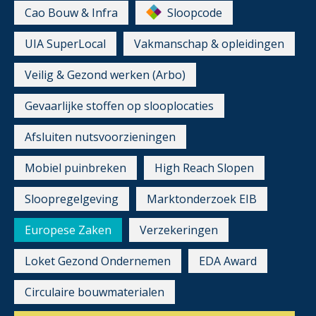
Cao Bouw & Infra
Sloopcode
UIA SuperLocal
Vakmanschap & opleidingen
Veilig & Gezond werken (Arbo)
Gevaarlijke stoffen op slooplocaties
Afsluiten nutsvoorzieningen
Mobiel puinbreken
High Reach Slopen
Sloopregelgeving
Marktonderzoek EIB
Europese Zaken
Verzekeringen
Loket Gezond Ondernemen
EDA Award
Circulaire bouwmaterialen