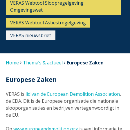
VERAS Webtool Sloopregelgeving
Omgevingswet
VERAS Webtool Asbestregelgeving
VERAS nieuwsbrief
Home
Thema’s & actueel
Europese Zaken
Europese Zaken
VERAS is
lid van de European Demolition Association
,
de EDA. Dit is de Europese organisatie die nationale
slooporganisaties en bedrijven vertegenwoordigt in
de EU.
Op
www.europeandemolition.org
is veel informatie te