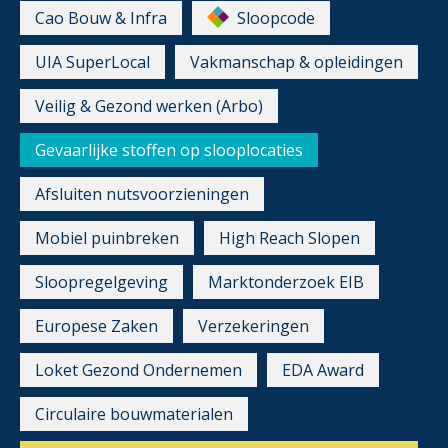
Cao Bouw & Infra
Sloopcode
UIA SuperLocal
Vakmanschap & opleidingen
Veilig & Gezond werken (Arbo)
Gevaarlijke stoffen op slooplocaties
Afsluiten nutsvoorzieningen
Mobiel puinbreken
High Reach Slopen
Sloopregelgeving
Marktonderzoek EIB
Europese Zaken
Verzekeringen
Loket Gezond Ondernemen
EDA Award
Circulaire bouwmaterialen