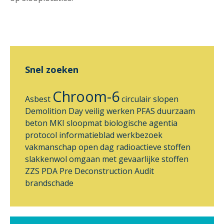
Snel zoeken
Chroom-6
Asbest
circulair slopen
Demolition Day
veilig werken
PFAS
duurzaam
beton
MKI
sloopmat
biologische agentia
protocol
informatieblad
werkbezoek
vakmanschap
open dag
radioactieve stoffen
slakkenwol
omgaan met gevaarlijke stoffen
ZZS
PDA
Pre Deconstruction Audit
brandschade