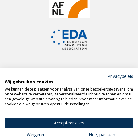
Privacybeleid
Wij gebruiken cookies
Meld je aan voor de
We kunnen deze plaatsen voor analyse van onze bezoekersgegevens, om
VERAS nieuwsbrief
onze website te verbeteren, gepersonaliseerde inhoud te tonen en om u
een geweldige website-ervaring te bieden. Voor meer informatie over de
cookies die we gebruiken opent u de instellingen.
Volg VERAS op
LinkedIn
Accepteer alles
Weigeren
Nee, pas aan