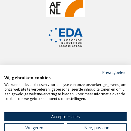
Privacybeleid
Wij gebruiken cookies
Meld je aan voor de
We kunnen deze plaatsen voor analyse van onze bezoekersgegevens, om
VERAS nieuwsbrief
onze website te verbeteren, gepersonaliseerde inhoud te tonen en om u
een geweldige website-ervaring te bieden. Voor meer informatie over de
cookies die we gebruiken opent u de instellingen.
Volg VERAS op
LinkedIn
Accepteer alles
Weigeren
Nee, pas aan