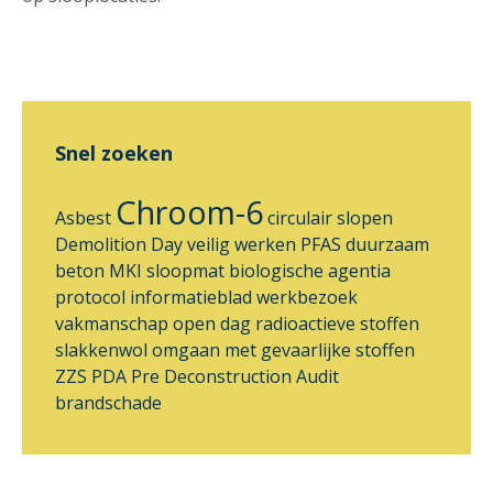
Snel zoeken
Chroom-6
Asbest
circulair slopen
Demolition Day
veilig werken
PFAS
duurzaam
beton
MKI
sloopmat
biologische agentia
protocol
informatieblad
werkbezoek
vakmanschap
open dag
radioactieve stoffen
slakkenwol
omgaan met gevaarlijke stoffen
ZZS
PDA
Pre Deconstruction Audit
brandschade