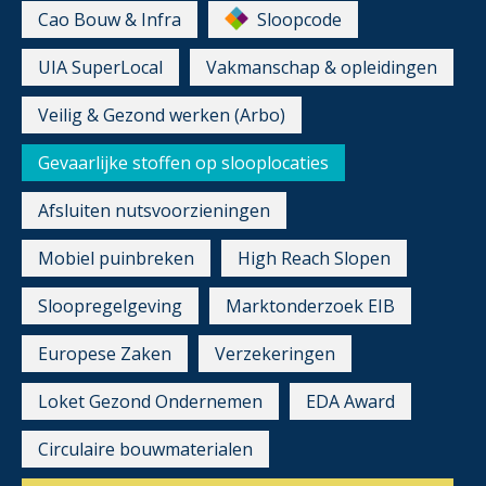
Cao Bouw & Infra
Sloopcode
UIA SuperLocal
Vakmanschap & opleidingen
Veilig & Gezond werken (Arbo)
Gevaarlijke stoffen op slooplocaties
Afsluiten nutsvoorzieningen
Mobiel puinbreken
High Reach Slopen
Sloopregelgeving
Marktonderzoek EIB
Europese Zaken
Verzekeringen
Loket Gezond Ondernemen
EDA Award
Circulaire bouwmaterialen