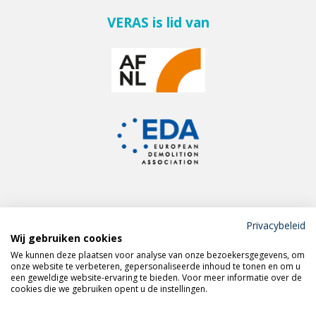
VERAS is lid van
Privacybeleid
Wij gebruiken cookies
Meld je aan voor de
We kunnen deze plaatsen voor analyse van onze bezoekersgegevens, om
VERAS nieuwsbrief
onze website te verbeteren, gepersonaliseerde inhoud te tonen en om u
een geweldige website-ervaring te bieden. Voor meer informatie over de
cookies die we gebruiken opent u de instellingen.
Volg VERAS op
LinkedIn