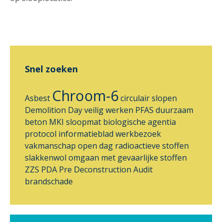
Snel zoeken
Chroom-6
Asbest
circulair slopen
Demolition Day
veilig werken
PFAS
duurzaam
beton
MKI
sloopmat
biologische agentia
protocol
informatieblad
werkbezoek
vakmanschap
open dag
radioactieve stoffen
slakkenwol
omgaan met gevaarlijke stoffen
ZZS
PDA
Pre Deconstruction Audit
brandschade