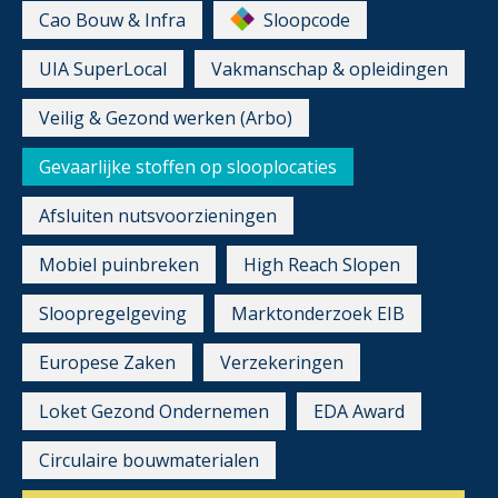
Cao Bouw & Infra
Sloopcode
UIA SuperLocal
Vakmanschap & opleidingen
Veilig & Gezond werken (Arbo)
Gevaarlijke stoffen op slooplocaties
Afsluiten nutsvoorzieningen
Mobiel puinbreken
High Reach Slopen
Sloopregelgeving
Marktonderzoek EIB
Europese Zaken
Verzekeringen
Loket Gezond Ondernemen
EDA Award
Circulaire bouwmaterialen