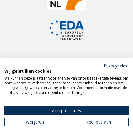
Privacybeleid
Wij gebruiken cookies
Meld je aan voor de
We kunnen deze plaatsen voor analyse van onze bezoekersgegevens, om
VERAS nieuwsbrief
onze website te verbeteren, gepersonaliseerde inhoud te tonen en om u
een geweldige website-ervaring te bieden. Voor meer informatie over de
cookies die we gebruiken opent u de instellingen.
Volg VERAS op
LinkedIn
Accepteer alles
Weigeren
Nee, pas aan
Privacy