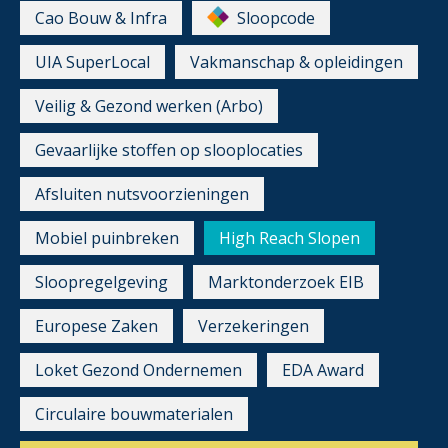
Cao Bouw & Infra
Sloopcode
UIA SuperLocal
Vakmanschap & opleidingen
Veilig & Gezond werken (Arbo)
Gevaarlijke stoffen op slooplocaties
Afsluiten nutsvoorzieningen
Mobiel puinbreken
High Reach Slopen
Sloopregelgeving
Marktonderzoek EIB
Europese Zaken
Verzekeringen
Loket Gezond Ondernemen
EDA Award
Circulaire bouwmaterialen