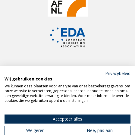
Privacybeleid
Wij gebruiken cookies
Meld je aan voor de
We kunnen deze plaatsen voor analyse van onze bezoekersgegevens, om
VERAS nieuwsbrief
onze website te verbeteren, gepersonaliseerde inhoud te tonen en om u
een geweldige website-ervaring te bieden. Voor meer informatie over de
cookies die we gebruiken opent u de instellingen.
Volg VERAS op
LinkedIn
Accepteer alles
Weigeren
Nee, pas aan