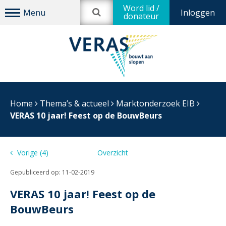
Word lid /
Inloggen
donateur
Home
Thema’s & actueel
Marktonderzoek EIB
VERAS 10 jaar! Feest op de BouwBeurs
Vorige (4)
Overzicht
(0) Volgende
Gepubliceerd op:
11-02-2019
VERAS 10 jaar! Feest op de
BouwBeurs