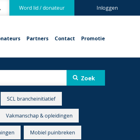
Word lid / donateur
Inloggen
nateurs
Partners
Contact
Promotie
SCL brancheinitiatief
Vakmanschap & opleidingen
ningen
Mobiel puinbreken