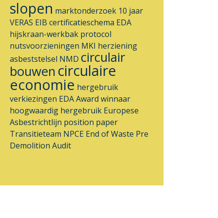
slopen
marktonderzoek
10 jaar
VERAS
EIB
certificatieschema
EDA
hijskraan-werkbak
protocol
nutsvoorzieningen
MKI
herziening
circulair
asbeststelsel
NMD
circulaire
bouwen
economie
hergebruik
verkiezingen
EDA Award
winnaar
hoogwaardig hergebruik
Europese
Asbestrichtlijn
position paper
Transitieteam
NPCE
End of Waste
Pre
Demolition Audit