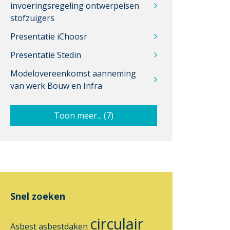
invoeringsregeling ontwerpeisen
stofzuigers
Presentatie iChoosr
Presentatie Stedin
Modelovereenkomst aanneming
van werk Bouw en Infra
Toon meer... (7)
Snel zoeken
circulair
Asbest
asbestdaken