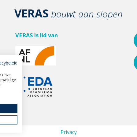
VERAS
bouwt aan slopen
VERAS is lid van
acybeleid
m onze
geweldige
e
Privacy