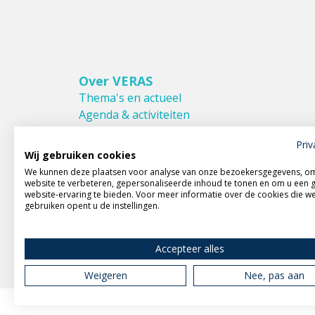
Over VERAS
Thema's en actueel
Agenda & activiteiten
Bestuur & Commissies
Priv
Leden van VERAS
Wij gebruiken cookies
Donateurs van VERAS
We kunnen deze plaatsen voor analyse van onze bezoekersgegevens, o
Huishoudelijk reglement
website te verbeteren, gepersonaliseerde inhoud te tonen en om u een 
website-ervaring te bieden. Voor meer informatie over de cookies die w
gebruiken opent u de instellingen.
Accepteer alles
Weigeren
Nee, pas aan