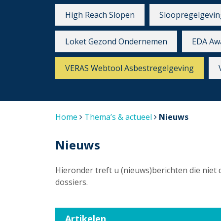
High Reach Slopen
Sloopregelgevin
Loket Gezond Ondernemen
EDA Aw
VERAS Webtool Asbestregelgeving
Home
Thema’s & actueel
Nieuws
Nieuws
Hieronder treft u (nieuws)berichten die niet 
dossiers.
Artikelen