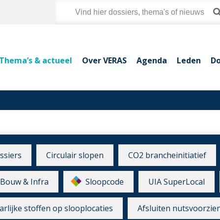
Thema’s & actueel
Over VERAS
Agenda
Leden
Do
ssiers
Circulair slopen
CO2 brancheinitiatief
Bouw & Infra
Sloopcode
UIA SuperLocal
rlijke stoffen op slooplocaties
Afsluiten nutsvoorzie