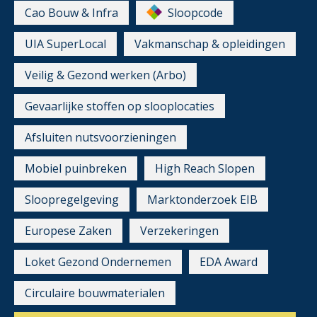
Cao Bouw & Infra
Sloopcode
UIA SuperLocal
Vakmanschap & opleidingen
Veilig & Gezond werken (Arbo)
Gevaarlijke stoffen op slooplocaties
Afsluiten nutsvoorzieningen
Mobiel puinbreken
High Reach Slopen
Sloopregelgeving
Marktonderzoek EIB
Europese Zaken
Verzekeringen
Loket Gezond Ondernemen
EDA Award
Circulaire bouwmaterialen