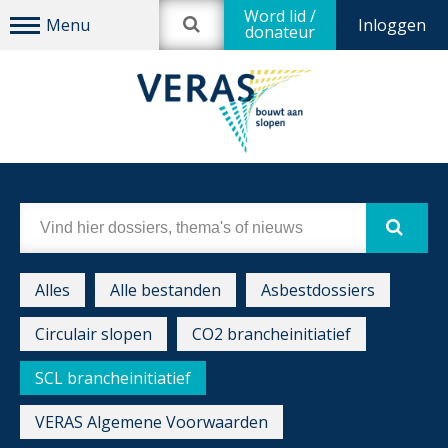
Word lid /
Inloggen
donateur
Alles
Alle bestanden
Asbestdossiers
Circulair slopen
CO2 brancheinitiatief
SCL brancheinitiatief
VERAS Algemene Voorwaarden