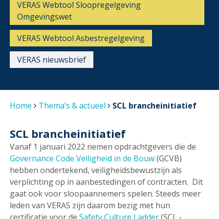
VERAS Webtool Sloopregelgeving
Omgevingswet
VERAS Webtool Asbestregelgeving
VERAS nieuwsbrief
Home
Thema’s & actueel
SCL brancheinitiatief
SCL brancheinitiatief
Vanaf 1 januari 2022 nemen opdrachtgevers die de
Governance Code Veiligheid in de Bouw
(GCVB)
hebben ondertekend, veiligheidsbewustzijn als
verplichting op in aanbestedingen of contracten. Dit
gaat ook voor sloopaannemers spelen. Steeds meer
leden van VERAS zijn daarom bezig met hun
certificatie voor de
Safety Culture Ladder
(SCL -