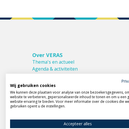
Over VERAS
Thema's en actueel
Agenda & activiteiten
Bestuur & Commissies
Priv
Leden van VERAS
Wij gebruiken cookies
Donateurs van VERAS
We kunnen deze plaatsen voor analyse van onze bezoekersgegevens, o
Huishoudelijk reglement
website te verbeteren, gepersonaliseerde inhoud te tonen en om u een 
website-ervaring te bieden. Voor meer informatie over de cookies die w
gebruiken opent u de instellingen.
Accepteer alles