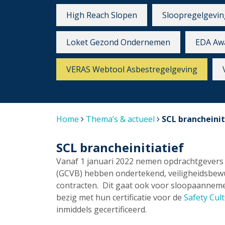
High Reach Slopen
Sloopregelgevin
Loket Gezond Ondernemen
EDA Aw
VERAS Webtool Asbestregelgeving
Home
Thema’s & actueel
SCL brancheinit
SCL brancheinitiatief
Vanaf 1 januari 2022 nemen opdrachtgevers
(GCVB) hebben ondertekend, veiligheidsbewus
contracten. Dit gaat ook voor sloopaanneme
bezig met hun certificatie voor de
Safety Cul
inmiddels gecertificeerd.