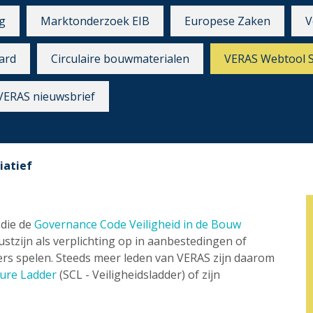
g
Marktonderzoek EIB
Europese Zaken
V
ard
Circulaire bouwmaterialen
VERAS Webtool 
VERAS nieuwsbrief
iatief
 die de
Governance Code Veiligheid in de Bouw
tzijn als verplichting op in aanbestedingen of
rs spelen. Steeds meer leden van VERAS zijn daarom
ture Ladder
(SCL - Veiligheidsladder) of zijn