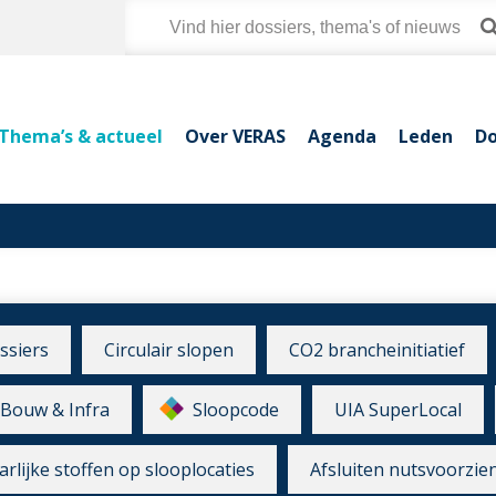
Thema’s & actueel
Over VERAS
Agenda
Leden
Do
ssiers
Circulair slopen
CO2 brancheinitiatief
Bouw & Infra
Sloopcode
UIA SuperLocal
rlijke stoffen op slooplocaties
Afsluiten nutsvoorzie