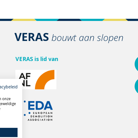
VERAS
bouwt aan slopen
VERAS is lid van
acybeleid
m onze
geweldige
e