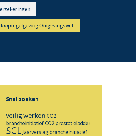
erzekeringen
Sloopregelgeving Omgevingswet
Snel zoeken
veilig werken
CO2
brancheinitiatief
CO2 prestatieladder
SCL
Jaarverslag
brancheinitiatief