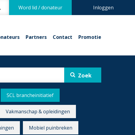
Word lid / donateur
Inloggen
nateurs
Partners
Contact
Promotie
SCL brancheinitiatief
Vakmanschap & opleidingen
ningen
Mobiel puinbreken