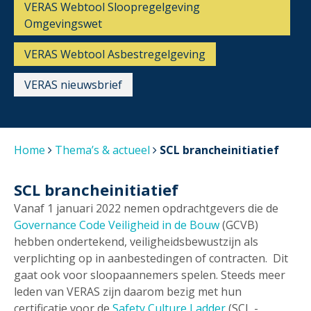
VERAS Webtool Sloopregelgeving
Omgevingswet
VERAS Webtool Asbestregelgeving
VERAS nieuwsbrief
Home
Thema’s & actueel
SCL brancheinitiatief
SCL brancheinitiatief
Vanaf 1 januari 2022 nemen opdrachtgevers die de
Governance Code Veiligheid in de Bouw
(GCVB)
hebben ondertekend, veiligheidsbewustzijn als
verplichting op in aanbestedingen of contracten. Dit
gaat ook voor sloopaannemers spelen. Steeds meer
leden van VERAS zijn daarom bezig met hun
certificatie voor de
Safety Culture Ladder
(SCL -