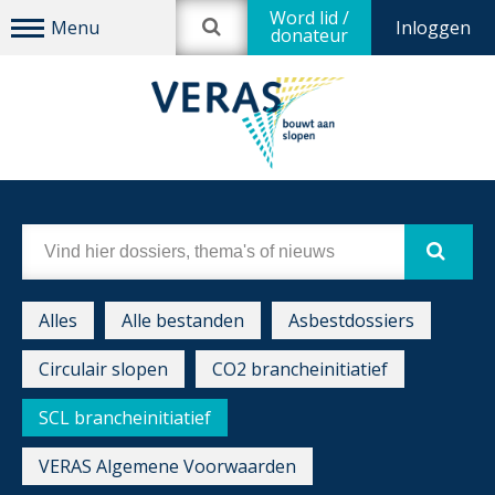
Word lid /
Inloggen
donateur
Alles
Alle bestanden
Asbestdossiers
Circulair slopen
CO2 brancheinitiatief
SCL brancheinitiatief
VERAS Algemene Voorwaarden