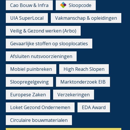
Cao Bouw & Infra
Sloopcode
UIA SuperLocal
Vakmanschap & opleidingen
Veilig & Gezond werken (Arbo)
Gevaarlijke stoffen op slooplocaties
Afsluiten nutsvoorzieningen
Mobiel puinbreken
High Reach Slopen
Sloopregelgeving
Marktonderzoek EIB
Europese Zaken
Verzekeringen
Loket Gezond Ondernemen
EDA Award
Circulaire bouwmaterialen