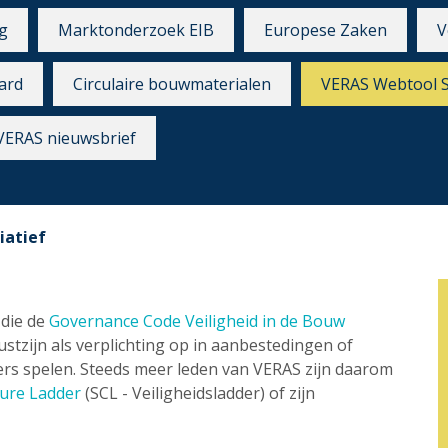
g
Marktonderzoek EIB
Europese Zaken
V
ard
Circulaire bouwmaterialen
VERAS Webtool 
VERAS nieuwsbrief
iatief
 die de
Governance Code Veiligheid in de Bouw
tzijn als verplichting op in aanbestedingen of
rs spelen. Steeds meer leden van VERAS zijn daarom
ture Ladder
(SCL - Veiligheidsladder) of zijn