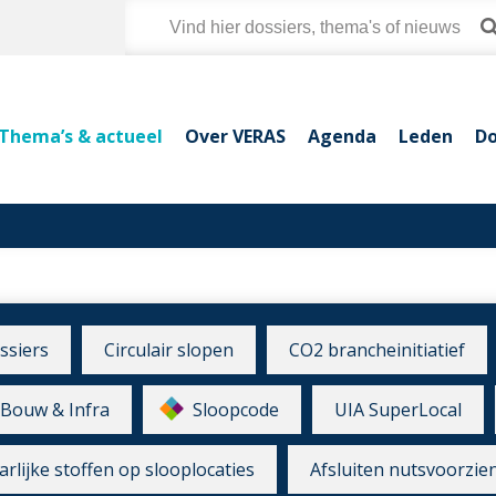
Thema’s & actueel
Over VERAS
Agenda
Leden
Do
ssiers
Circulair slopen
CO2 brancheinitiatief
Bouw & Infra
Sloopcode
UIA SuperLocal
rlijke stoffen op slooplocaties
Afsluiten nutsvoorzie