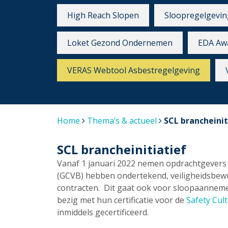
High Reach Slopen
Sloopregelgevin
Loket Gezond Ondernemen
EDA Aw
VERAS Webtool Asbestregelgeving
Home
Thema’s & actueel
SCL brancheinit
SCL brancheinitiatief
Vanaf 1 januari 2022 nemen opdrachtgevers
(GCVB) hebben ondertekend, veiligheidsbewus
contracten. Dit gaat ook voor sloopaanneme
bezig met hun certificatie voor de
Safety Cul
inmiddels gecertificeerd.