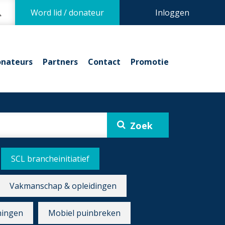
Word lid / donateur
Inloggen
nateurs
Partners
Contact
Promotie
SCL brancheinitiatief
Vakmanschap & opleidingen
ningen
Mobiel puinbreken