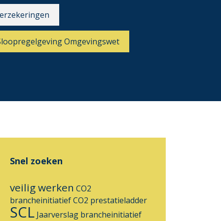
erzekeringen
Sloopregelgeving Omgevingswet
Snel zoeken
veilig werken
CO2
brancheinitiatief
CO2 prestatieladder
SCL
Jaarverslag
brancheinitiatief