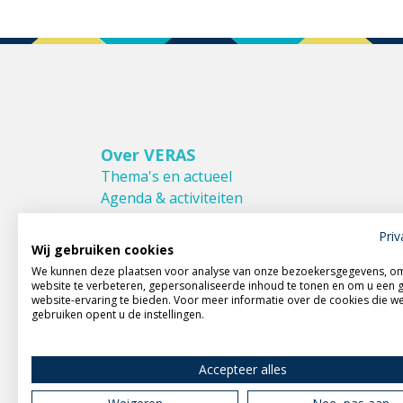
Over VERAS
Thema's en actueel
Agenda & activiteiten
Bestuur & Commissies
Priv
Leden van VERAS
Wij gebruiken cookies
Donateurs van VERAS
We kunnen deze plaatsen voor analyse van onze bezoekersgegevens, o
Huishoudelijk reglement
website te verbeteren, gepersonaliseerde inhoud te tonen en om u een 
website-ervaring te bieden. Voor meer informatie over de cookies die w
gebruiken opent u de instellingen.
Accepteer alles