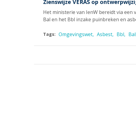
Zienswijze VERAS op ontwerpwijzi
Het ministerie van IenW bereidt via een 
Bal en het Bbl inzake puinbreken en asbe
Omgevingswet
Asbest
Bbl
Bal
Tags: