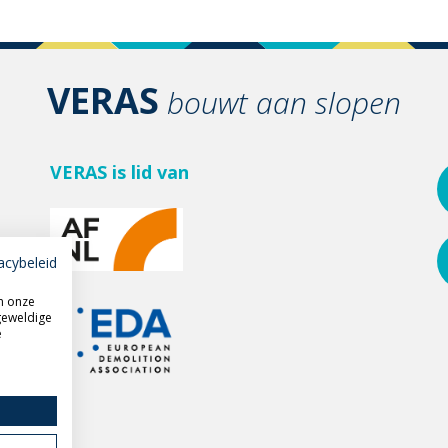
VERAS
bouwt aan slopen
VERAS is lid van
acybeleid
m onze
geweldige
e