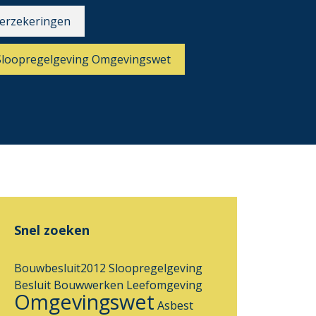
erzekeringen
Sloopregelgeving Omgevingswet
Snel zoeken
Bouwbesluit2012
Sloopregelgeving
Besluit Bouwwerken Leefomgeving
Omgevingswet
Asbest