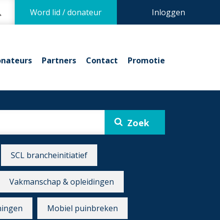
Word lid / donateur
Inloggen
nateurs
Partners
Contact
Promotie
SCL brancheinitiatief
Vakmanschap & opleidingen
ningen
Mobiel puinbreken