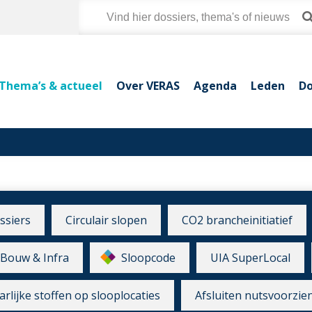
Thema’s & actueel
Over VERAS
Agenda
Leden
Do
ssiers
Circulair slopen
CO2 brancheinitiatief
Bouw & Infra
Sloopcode
UIA SuperLocal
rlijke stoffen op slooplocaties
Afsluiten nutsvoorzie