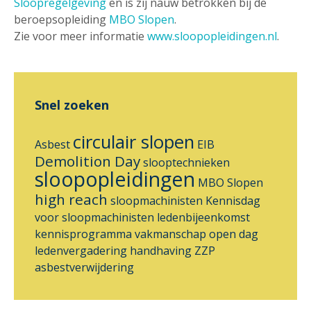
Sloopregelgeving
en is zij nauw betrokken bij de
beroepsopleiding
MBO Slopen
.
Zie voor meer informatie
www.sloopopleidingen.nl
.
Snel zoeken
circulair slopen
Asbest
EIB
Demolition Day
slooptechnieken
sloopopleidingen
MBO Slopen
high reach
sloopmachinisten
Kennisdag
voor sloopmachinisten
ledenbijeenkomst
kennisprogramma
vakmanschap
open dag
ledenvergadering
handhaving ZZP
asbestverwijdering