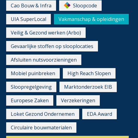
Cao Bouw & Infra
Sloopcode
UIA SuperLocal
Vakmanschap & opleidingen
Veilig & Gezond werken (Arbo)
Gevaarlijke stoffen op slooplocaties
Afsluiten nutsvoorzieningen
Mobiel puinbreken
High Reach Slopen
Sloopregelgeving
Marktonderzoek EIB
Europese Zaken
Verzekeringen
Loket Gezond Ondernemen
EDA Award
Circulaire bouwmaterialen