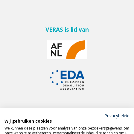
VERAS is lid van
Privacybeleid
Wij gebruiken cookies
Meld je aan voor de
We kunnen deze plaatsen voor analyse van onze bezoekersgegevens, om
VERAS nieuwsbrief
onze website te verbeteren, gepersonaliseerde inhoud te tonen en om u