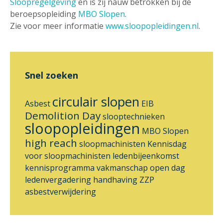
Sloopregelgeving
en is zij nauw betrokken bij de
beroepsopleiding
MBO Slopen
.
Zie voor meer informatie
www.sloopopleidingen.nl
.
Snel zoeken
circulair slopen
Asbest
EIB
Demolition Day
slooptechnieken
sloopopleidingen
MBO Slopen
high reach
sloopmachinisten
Kennisdag
voor sloopmachinisten
ledenbijeenkomst
kennisprogramma
vakmanschap
open dag
ledenvergadering
handhaving ZZP
asbestverwijdering