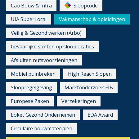
Cao Bouw & Infra
Sloopcode
UIA SuperLocal
Vakmanschap & opleidingen
Veilig & Gezond werken (Arbo)
Gevaarlijke stoffen op slooplocaties
Afsluiten nutsvoorzieningen
Mobiel puinbreken
High Reach Slopen
Sloopregelgeving
Marktonderzoek EIB
Europese Zaken
Verzekeringen
Loket Gezond Ondernemen
EDA Award
Circulaire bouwmaterialen