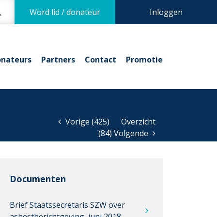
Word lid / donateur
Inloggen
nateurs
Partners
Contact
Promotie
Vorige (425)
Overzicht
(84) Volgende
Documenten
Brief Staatssecretaris SZW over
asbestberichtgeving, juni 2018