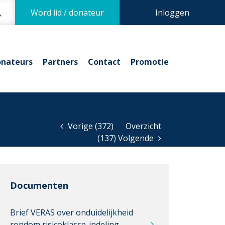
Word lid / donateur
Inloggen
nateurs
Partners
Contact
Promotie
Vorige (372)
Overzicht
(137) Volgende
Documenten
Brief VERAS over onduidelijkheid
rondom risicoklasse-indeling