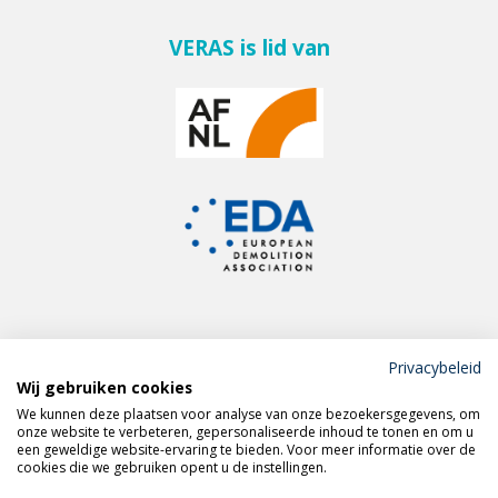
VERAS is lid van
Privacybeleid
Wij gebruiken cookies
Meld je aan voor de
We kunnen deze plaatsen voor analyse van onze bezoekersgegevens, om
VERAS nieuwsbrief
onze website te verbeteren, gepersonaliseerde inhoud te tonen en om u
een geweldige website-ervaring te bieden. Voor meer informatie over de
cookies die we gebruiken opent u de instellingen.
Volg VERAS op