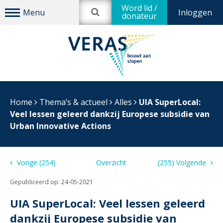
Word lid /
Inloggen
donateur
Home
Thema’s & actueel
Alles
UIA SuperLocal:
Veel lessen geleerd dankzij Europese subsidie van
Urban Innovative Actions
Vorige (254)
Overzicht
(255) Volgende
Gepubliceerd op:
24-05-2021
UIA SuperLocal: Veel lessen geleerd
dankzij Europese subsidie van