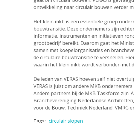
gaat om circulair bouwen. VERAS is gevraag
ontwikkeling naar circulair bouwen verder moe
Het klein mkb is een essentiële groep ondern
bouwtransitie. Deze ondernemers zijn echte
informatie, instrumenten en initiatieven ro
grootbedrijf bereikt. Daarom gaat het Minis
samen met koepelorganisaties en brancheve
de circulaire bouwtransitie te versnellen. Hi
waarin het klein mkb wordt verbonden met de 
De leden van VERAS hoeven zelf niet overtuigd
VERAS is juist om andere MKB ondernemers t
Andere partners bij de MKB Taskforce zijn: 
Branchevereniging Nederlandse Architecten,
voor de Bouw, Techniek Nederland, VMRG 
circulair slopen
Tags: