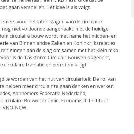
d deel te nemen aan een MKB Taskforce dat de
t gaan versnellen. Het idee is als volgt.
emers voor het laten slagen van de circulaire
r nog niet voldoende aangehaakt: met de huidige
ndom circulaire bouw wordt met name het midden- en
terie van Binnenlandse Zaken en Koninkrijksrelaties
renigingen aan de slag om samen met het klein mkb
ervoor is de Taskforce Circulair Bouwen opgericht,
circulaire transitie en een stem krijgt.
 te worden van het nut van circulariteit. De rol van
e helpen meer circulair te gaan denken en werken.
Aedes, Aannemers Federatie Nederland,
 Circulaire Bouweconomie, Economisch Instituut
en VNO-NCW.