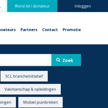
Word lid / donateur
Inloggen
nateurs
Partners
Contact
Promotie
SCL brancheinitiatief
Vakmanschap & opleidingen
ningen
Mobiel puinbreken