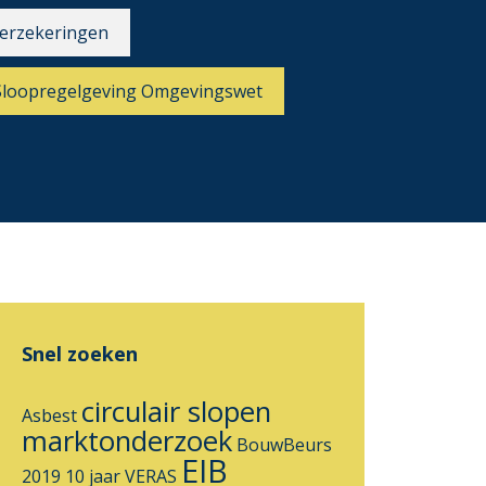
erzekeringen
Sloopregelgeving Omgevingswet
Snel zoeken
circulair slopen
Asbest
marktonderzoek
BouwBeurs
EIB
2019
10 jaar VERAS