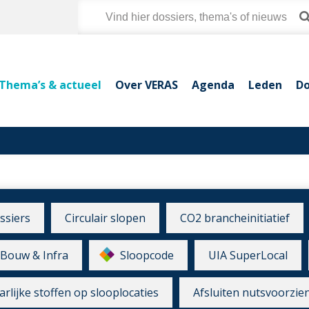
Thema’s & actueel
Over VERAS
Agenda
Leden
Do
ssiers
Circulair slopen
CO2 brancheinitiatief
Bouw & Infra
Sloopcode
UIA SuperLocal
rlijke stoffen op slooplocaties
Afsluiten nutsvoorzie