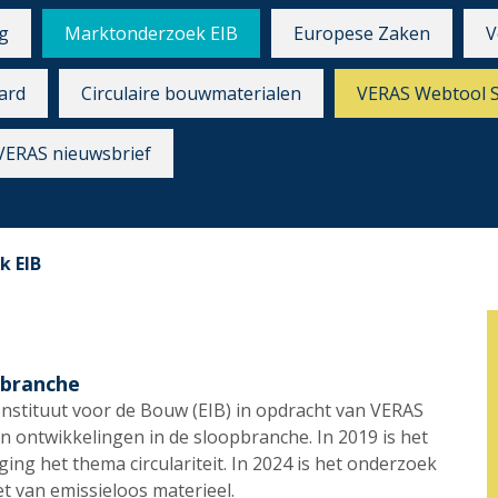
g
Marktonderzoek EIB
Europese Zaken
V
ard
Circulaire bouwmaterialen
VERAS Webtool 
VERAS nieuwsbrief
k EIB
opbranche
Instituut voor de Bouw (EIB) in opdracht van VERAS
n ontwikkelingen in de sloopbranche. In 2019 is het
ing het thema circulariteit. In 2024 is het onderzoek
et van emissieloos materieel.