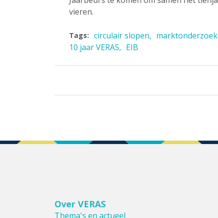
Jaarbeurs te komen om samen het tienja
vieren.
circulair slopen
marktonderzoek
Tags:
10 jaar VERAS
EIB
Over VERAS
Thema's en actueel