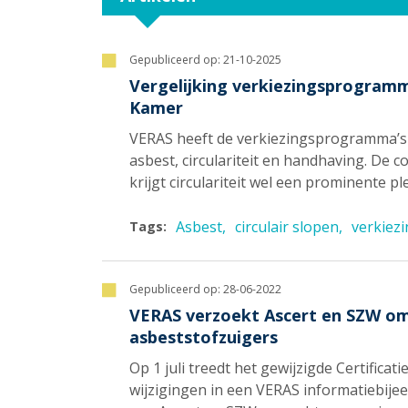
Gepubliceerd op:
21-10-2025
Vergelijking verkiezingsprogramm
Kamer
VERAS heeft de verkiezingsprogramma’s 
asbest, circulariteit en handhaving. De c
krijgt circulariteit wel een prominente 
Asbest
circulair slopen
verkiez
Tags:
Gepubliceerd op:
28-06-2022
VERAS verzoekt Ascert en SZW om
asbeststofzuigers
Op 1 juli treedt het gewijzigde Certificat
wijzigingen in een VERAS informatiebij