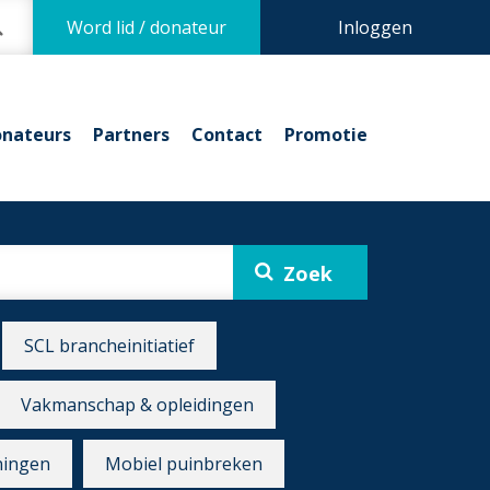
Word lid / donateur
Inloggen
nateurs
Partners
Contact
Promotie
SCL brancheinitiatief
Vakmanschap & opleidingen
ningen
Mobiel puinbreken