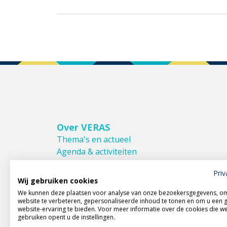
Over VERAS
Thema's en actueel
Agenda & activiteiten
Bestuur & Commissies
Priv
Leden van VERAS
Wij gebruiken cookies
Donateurs van VERAS
We kunnen deze plaatsen voor analyse van onze bezoekersgegevens, o
Huishoudelijk reglement
website te verbeteren, gepersonaliseerde inhoud te tonen en om u een 
website-ervaring te bieden. Voor meer informatie over de cookies die w
gebruiken opent u de instellingen.