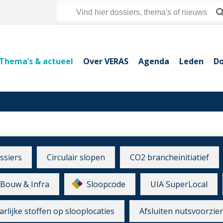
Thema’s & actueel
Over VERAS
Agenda
Leden
Do
ssiers
Circulair slopen
CO2 brancheinitiatief
Bouw & Infra
Sloopcode
UIA SuperLocal
rlijke stoffen op slooplocaties
Afsluiten nutsvoorzie