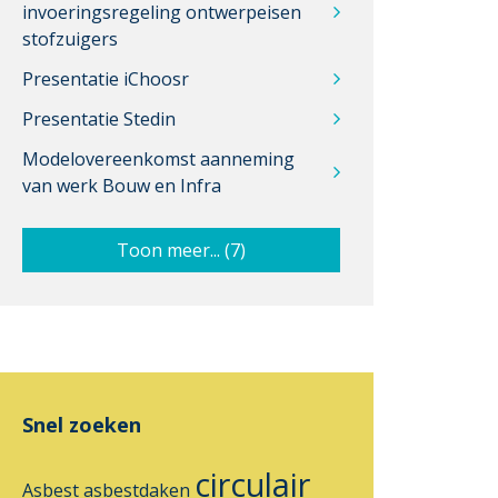
invoeringsregeling ontwerpeisen
stofzuigers
Presentatie iChoosr
Presentatie Stedin
Modelovereenkomst aanneming
van werk Bouw en Infra
Toon meer... (7)
Snel zoeken
circulair
Asbest
asbestdaken