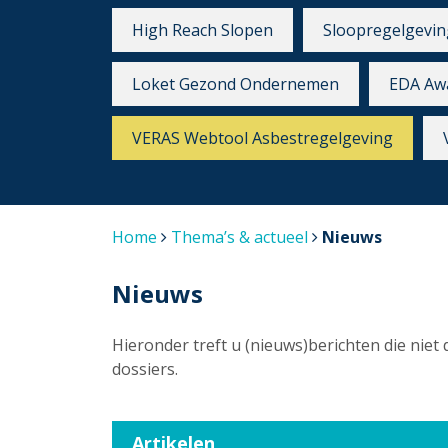
High Reach Slopen
Sloopregelgevin
Loket Gezond Ondernemen
EDA Aw
VERAS Webtool Asbestregelgeving
Home
Thema’s & actueel
Nieuws
Nieuws
Hieronder treft u (nieuws)berichten die niet 
dossiers.
Artikelen