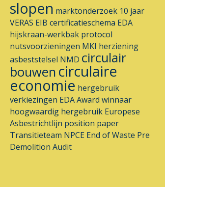
slopen
marktonderzoek
10 jaar
VERAS
EIB
certificatieschema
EDA
hijskraan-werkbak
protocol
nutsvoorzieningen
MKI
herziening
circulair
asbeststelsel
NMD
circulaire
bouwen
economie
hergebruik
verkiezingen
EDA Award
winnaar
hoogwaardig hergebruik
Europese
Asbestrichtlijn
position paper
Transitieteam
NPCE
End of Waste
Pre
Demolition Audit