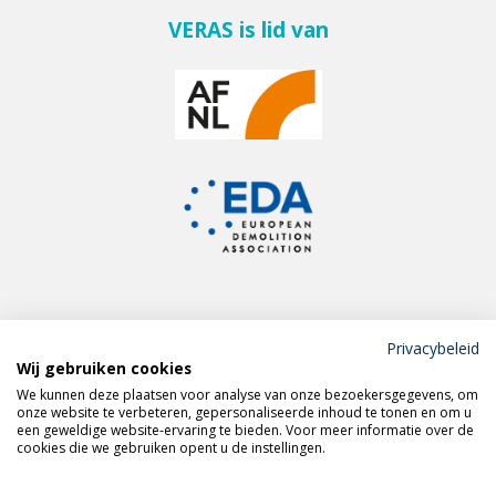
VERAS is lid van
Privacybeleid
Wij gebruiken cookies
Meld je aan voor de
We kunnen deze plaatsen voor analyse van onze bezoekersgegevens, om
VERAS nieuwsbrief
onze website te verbeteren, gepersonaliseerde inhoud te tonen en om u
een geweldige website-ervaring te bieden. Voor meer informatie over de
cookies die we gebruiken opent u de instellingen.
Volg VERAS op
LinkedIn