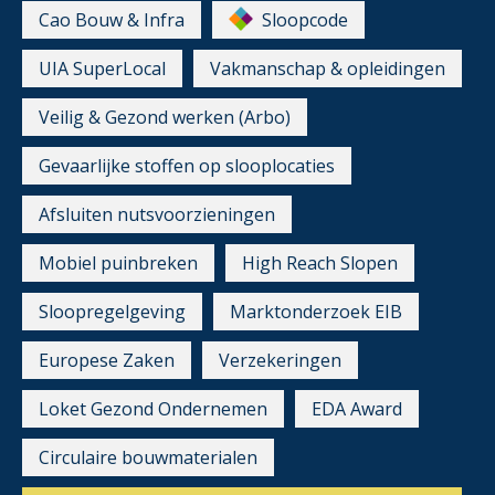
Cao Bouw & Infra
Sloopcode
UIA SuperLocal
Vakmanschap & opleidingen
Veilig & Gezond werken (Arbo)
Gevaarlijke stoffen op slooplocaties
Afsluiten nutsvoorzieningen
Mobiel puinbreken
High Reach Slopen
Sloopregelgeving
Marktonderzoek EIB
Europese Zaken
Verzekeringen
Loket Gezond Ondernemen
EDA Award
Circulaire bouwmaterialen