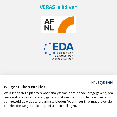
VERAS is lid van
Privacybeleid
Wij gebruiken cookies
Meld je aan voor de
We kunnen deze plaatsen voor analyse van onze bezoekersgegevens, om
VERAS nieuwsbrief
onze website te verbeteren, gepersonaliseerde inhoud te tonen en om u
een geweldige website-ervaring te bieden. Voor meer informatie over de
cookies die we gebruiken opent u de instellingen.
Volg VERAS op
LinkedIn