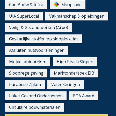
Cao Bouw & Infra
Sloopcode
UIA SuperLocal
Vakmanschap & opleidingen
Veilig & Gezond werken (Arbo)
Gevaarlijke stoffen op slooplocaties
Afsluiten nutsvoorzieningen
Mobiel puinbreken
High Reach Slopen
Sloopregelgeving
Marktonderzoek EIB
Europese Zaken
Verzekeringen
Loket Gezond Ondernemen
EDA Award
Circulaire bouwmaterialen