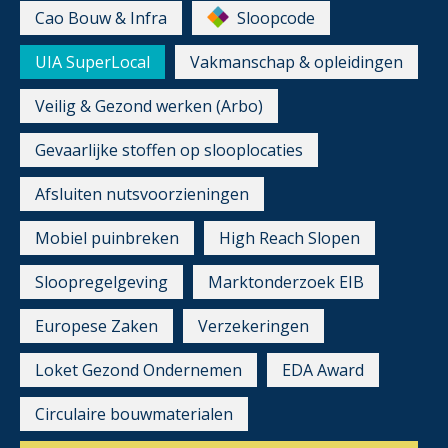
Cao Bouw & Infra
Sloopcode
UIA SuperLocal
Vakmanschap & opleidingen
Veilig & Gezond werken (Arbo)
Gevaarlijke stoffen op slooplocaties
Afsluiten nutsvoorzieningen
Mobiel puinbreken
High Reach Slopen
Sloopregelgeving
Marktonderzoek EIB
Europese Zaken
Verzekeringen
Loket Gezond Ondernemen
EDA Award
Circulaire bouwmaterialen