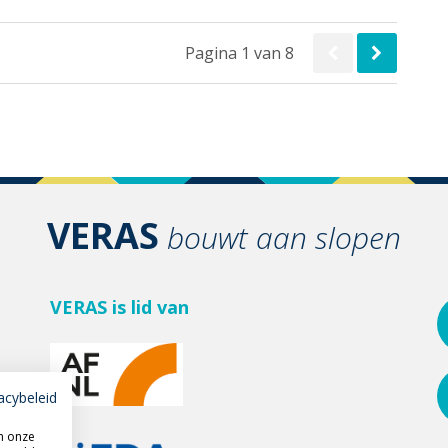
Pagina 1 van 8
VERAS
bouwt aan slopen
VERAS is lid van
acybeleid
m onze