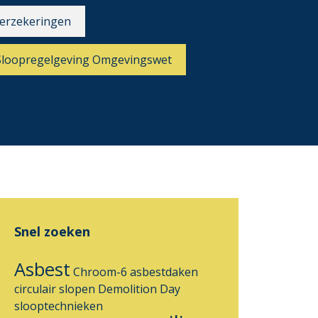
erzekeringen
Sloopregelgeving Omgevingswet
Snel zoeken
Asbest
Chroom-6
asbestdaken
circulair slopen
Demolition Day
slooptechnieken