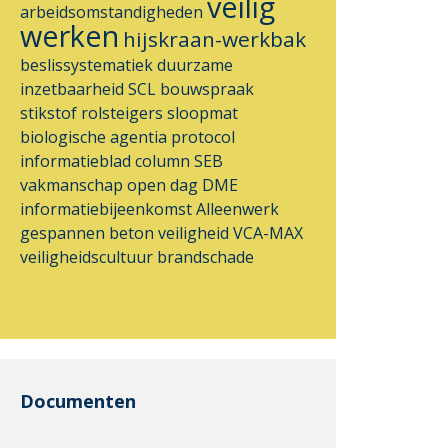
veilig
arbeidsomstandigheden
werken
hijskraan-werkbak
beslissystematiek
duurzame
inzetbaarheid
SCL
bouwspraak
stikstof
rolsteigers
sloopmat
biologische agentia
protocol
informatieblad
column
SEB
vakmanschap
open dag
DME
informatiebijeenkomst
Alleenwerk
gespannen beton
veiligheid
VCA-MAX
veiligheidscultuur
brandschade
Documenten