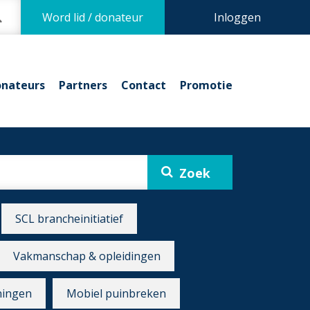
Word lid / donateur
Inloggen
nateurs
Partners
Contact
Promotie
SCL brancheinitiatief
Vakmanschap & opleidingen
ningen
Mobiel puinbreken