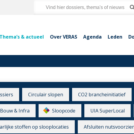
Thema’s & actueel
Over VERAS
Agenda
Leden
Do
ssiers
Circulair slopen
CO2 brancheinitiatief
Bouw & Infra
Sloopcode
UIA SuperLocal
rlijke stoffen op slooplocaties
Afsluiten nutsvoorzie