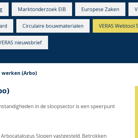
g
Marktonderzoek EIB
Europese Zaken
V
ard
Circulaire bouwmaterialen
VERAS Webtool 
VERAS nieuwsbrief
d werken (Arbo)
bo)
standigheden in de sloopsector is een speerpunt
de Arbocatalogus Slopen vastgesteld. Betrokken