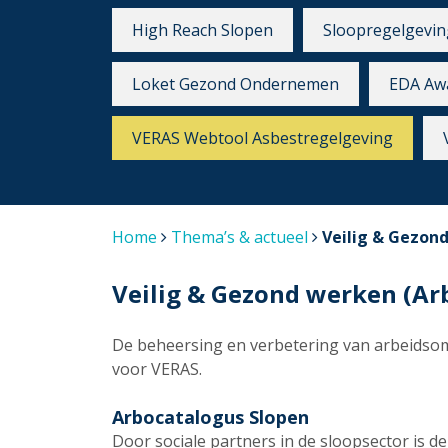
High Reach Slopen
Sloopregelgevin
Loket Gezond Ondernemen
EDA Aw
VERAS Webtool Asbestregelgeving
Home
Thema’s & actueel
Veilig & Gezon
Veilig & Gezond werken (Ar
De beheersing en verbetering van arbeidsom
voor VERAS.
Arbocatalogus Slopen
Door sociale partners in de sloopsector is 