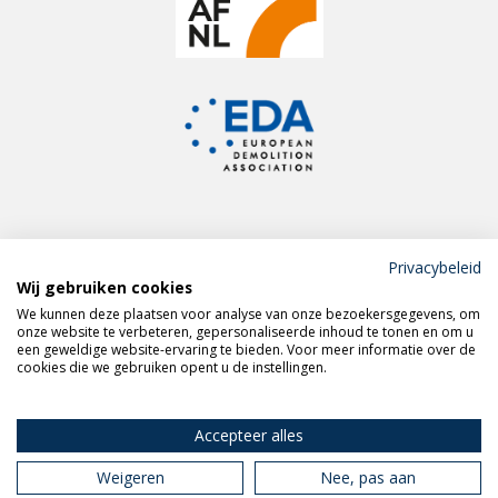
Privacybeleid
Wij gebruiken cookies
Meld je aan voor de
We kunnen deze plaatsen voor analyse van onze bezoekersgegevens, om
VERAS nieuwsbrief
onze website te verbeteren, gepersonaliseerde inhoud te tonen en om u
een geweldige website-ervaring te bieden. Voor meer informatie over de
cookies die we gebruiken opent u de instellingen.
Volg VERAS op
LinkedIn
Accepteer alles
Weigeren
Nee, pas aan