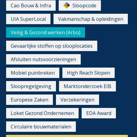
Cao Bouw & Infra
Sloopcode
UIA SuperLocal
Vakmanschap & opleidingen
Veilig & Gezond werken (Arbo)
Gevaarlijke stoffen op slooplocaties
Afsluiten nutsvoorzieningen
Mobiel puinbreken
High Reach Slopen
Sloopregelgeving
Marktonderzoek EIB
Europese Zaken
Verzekeringen
Loket Gezond Ondernemen
EDA Award
Circulaire bouwmaterialen