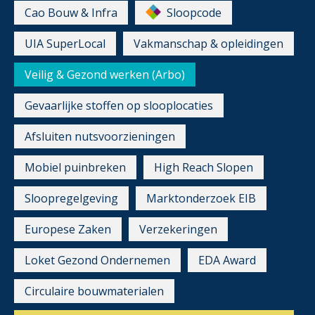
Cao Bouw & Infra
Sloopcode
UIA SuperLocal
Vakmanschap & opleidingen
Veilig & Gezond werken (Arbo)
Gevaarlijke stoffen op slooplocaties
Afsluiten nutsvoorzieningen
Mobiel puinbreken
High Reach Slopen
Sloopregelgeving
Marktonderzoek EIB
Europese Zaken
Verzekeringen
Loket Gezond Ondernemen
EDA Award
Circulaire bouwmaterialen