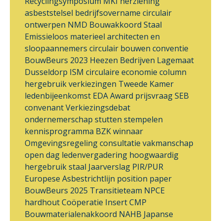
Recyclingsymposium
MKI
herziening
asbeststelsel
bedrijfsovername
circulair
ontwerpen
NMD
Bouwakkoord Staal
Emissieloos materieel
architecten en
sloopaannemers
circulair bouwen
conventie
BouwBeurs 2023
Heezen Bedrijven
Lagemaat
Dusseldorp ISM
circulaire economie
column
hergebruik
verkiezingen
Tweede Kamer
ledenbijeenkomst
EDA Award
prijsvraag
SEB
convenant
Verkiezingsdebat
ondernemerschap
stutten
stempelen
kennisprogramma
BZK
winnaar
Omgevingsregeling
consultatie
vakmanschap
open dag
ledenvergadering
hoogwaardig
hergebruik
staal
Jaarverslag
PIR/PUR
Europese Asbestrichtlijn
position paper
BouwBeurs 2025
Transitieteam
NPCE
hardhout
Coöperatie Insert
CMP
Bouwmaterialenakkoord
NAHB
Japanse