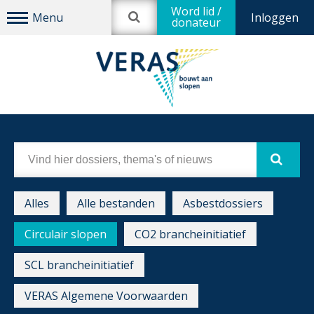
Word lid /
Inloggen
donateur
Alles
Alle bestanden
Asbestdossiers
Circulair slopen
CO2 brancheinitiatief
SCL brancheinitiatief
VERAS Algemene Voorwaarden