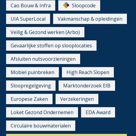
Cao Bouw & Infra
Sloopcode
UIA SuperLocal
Vakmanschap & opleidingen
Veilig & Gezond werken (Arbo)
Gevaarlijke stoffen op slooplocaties
Afsluiten nutsvoorzieningen
Mobiel puinbreken
High Reach Slopen
Sloopregelgeving
Marktonderzoek EIB
Europese Zaken
Verzekeringen
Loket Gezond Ondernemen
EDA Award
Circulaire bouwmaterialen