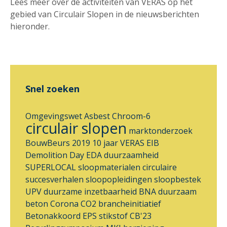
Lees meer over de activiteiten van VERAS op het
gebied van Circulair Slopen in de nieuwsberichten
hieronder.
Snel zoeken
Omgevingswet
Asbest
Chroom-6
circulair slopen
marktonderzoek
BouwBeurs 2019
10 jaar VERAS
EIB
Demolition Day
EDA
duurzaamheid
SUPERLOCAL
sloopmaterialen
circulaire
succesverhalen
sloopopleidingen
sloopbestek
UPV
duurzame inzetbaarheid
BNA
duurzaam
beton
Corona
CO2 brancheinitiatief
Betonakkoord
EPS
stikstof
CB'23