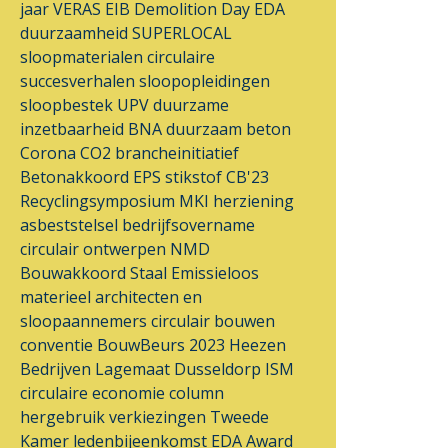
jaar VERAS
EIB
Demolition Day
EDA
duurzaamheid
SUPERLOCAL
sloopmaterialen
circulaire
succesverhalen
sloopopleidingen
sloopbestek
UPV
duurzame
inzetbaarheid
BNA
duurzaam beton
Corona
CO2 brancheinitiatief
Betonakkoord
EPS
stikstof
CB'23
Recyclingsymposium
MKI
herziening
asbeststelsel
bedrijfsovername
circulair ontwerpen
NMD
Bouwakkoord Staal
Emissieloos
materieel
architecten en
sloopaannemers
circulair bouwen
conventie
BouwBeurs 2023
Heezen
Bedrijven
Lagemaat
Dusseldorp ISM
circulaire economie
column
hergebruik
verkiezingen
Tweede
Kamer
ledenbijeenkomst
EDA Award