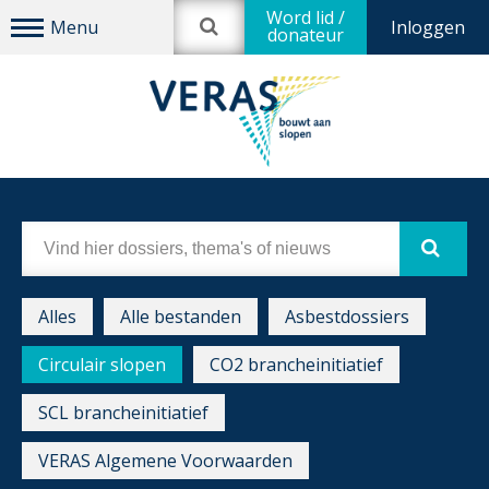
Word lid /
Inloggen
donateur
Alles
Alle bestanden
Asbestdossiers
Circulair slopen
CO2 brancheinitiatief
SCL brancheinitiatief
VERAS Algemene Voorwaarden