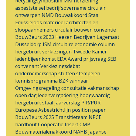
Recyclingsymposium
MKI
herziening
asbeststelsel
bedrijfsovername
circulair
ontwerpen
NMD
Bouwakkoord Staal
Emissieloos materieel
architecten en
sloopaannemers
circulair bouwen
conventie
BouwBeurs 2023
Heezen Bedrijven
Lagemaat
Dusseldorp ISM
circulaire economie
column
hergebruik
verkiezingen
Tweede Kamer
ledenbijeenkomst
EDA Award
prijsvraag
SEB
convenant
Verkiezingsdebat
ondernemerschap
stutten
stempelen
kennisprogramma
BZK
winnaar
Omgevingsregeling
consultatie
vakmanschap
open dag
ledenvergadering
hoogwaardig
hergebruik
staal
Jaarverslag
PIR/PUR
Europese Asbestrichtlijn
position paper
BouwBeurs 2025
Transitieteam
NPCE
hardhout
Coöperatie Insert
CMP
Bouwmaterialenakkoord
NAHB
Japanse