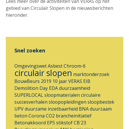
Lees meer over de activiteiten van VERAS op het
gebied van Circulair Slopen in de nieuwsberichten
hieronder.
Snel zoeken
Omgevingswet
Asbest
Chroom-6
circulair slopen
marktonderzoek
BouwBeurs 2019
10 jaar VERAS
EIB
Demolition Day
EDA
duurzaamheid
SUPERLOCAL
sloopmaterialen
circulaire
succesverhalen
sloopopleidingen
sloopbestek
UPV
duurzame inzetbaarheid
BNA
duurzaam
beton
Corona
CO2 brancheinitiatief
Betonakkoord
EPS
stikstof
CB'23