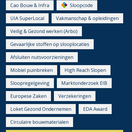
Cao Bouw & Infra
Sloopcode
UIA SuperLocal
Vakmanschap & opleidingen
Veilig & Gezond werken (Arbo)
Gevaarlijke stoffen op slooplocaties
Afsluiten nutsvoorzieningen
Mobiel puinbreken
High Reach Slopen
Sloopregelgeving
Marktonderzoek EIB
Europese Zaken
Verzekeringen
Loket Gezond Ondernemen
EDA Award
Circulaire bouwmaterialen