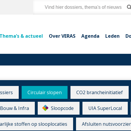
Thema’s & actueel
Over VERAS
Agenda
Leden
Do
ssiers
Circulair slopen
CO2 brancheinitiatief
Bouw & Infra
Sloopcode
UIA SuperLocal
rlijke stoffen op slooplocaties
Afsluiten nutsvoorzie