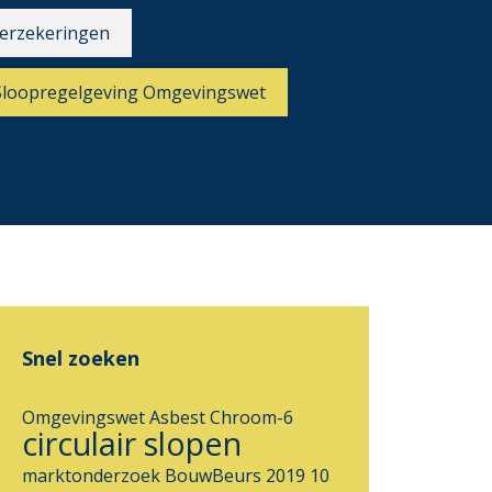
erzekeringen
Sloopregelgeving Omgevingswet
Snel zoeken
Omgevingswet
Asbest
Chroom-6
circulair slopen
marktonderzoek
BouwBeurs 2019
10