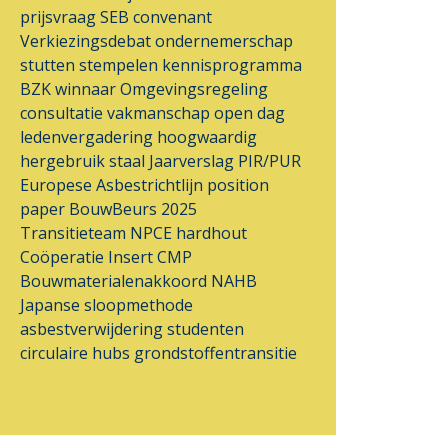
prijsvraag
SEB
convenant
Verkiezingsdebat
ondernemerschap
stutten
stempelen
kennisprogramma
BZK
winnaar
Omgevingsregeling
consultatie
vakmanschap
open dag
ledenvergadering
hoogwaardig
hergebruik
staal
Jaarverslag
PIR/PUR
Europese Asbestrichtlijn
position
paper
BouwBeurs 2025
Transitieteam
NPCE
hardhout
Coöperatie Insert
CMP
Bouwmaterialenakkoord
NAHB
Japanse sloopmethode
asbestverwijdering
studenten
circulaire hubs
grondstoffentransitie