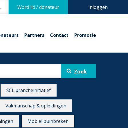
Word lid / donateur
Inloggen
nateurs
Partners
Contact
Promotie
SCL brancheinitiatief
Vakmanschap & opleidingen
ningen
Mobiel puinbreken