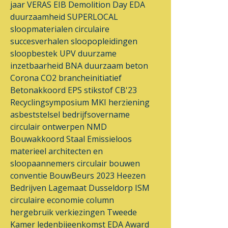
jaar VERAS
EIB
Demolition Day
EDA
duurzaamheid
SUPERLOCAL
sloopmaterialen
circulaire
succesverhalen
sloopopleidingen
sloopbestek
UPV
duurzame
inzetbaarheid
BNA
duurzaam beton
Corona
CO2 brancheinitiatief
Betonakkoord
EPS
stikstof
CB'23
Recyclingsymposium
MKI
herziening
asbeststelsel
bedrijfsovername
circulair ontwerpen
NMD
Bouwakkoord Staal
Emissieloos
materieel
architecten en
sloopaannemers
circulair bouwen
conventie
BouwBeurs 2023
Heezen
Bedrijven
Lagemaat
Dusseldorp ISM
circulaire economie
column
hergebruik
verkiezingen
Tweede
Kamer
ledenbijeenkomst
EDA Award