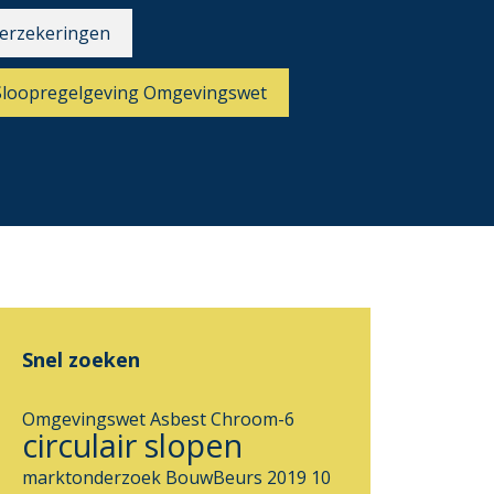
erzekeringen
Sloopregelgeving Omgevingswet
Snel zoeken
Omgevingswet
Asbest
Chroom-6
circulair slopen
marktonderzoek
BouwBeurs 2019
10