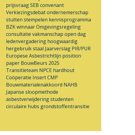
prijsvraag
SEB
convenant
Verkiezingsdebat
ondernemerschap
stutten
stempelen
kennisprogramma
BZK
winnaar
Omgevingsregeling
consultatie
vakmanschap
open dag
ledenvergadering
hoogwaardig
hergebruik
staal
Jaarverslag
PIR/PUR
Europese Asbestrichtlijn
position
paper
BouwBeurs 2025
Transitieteam
NPCE
hardhout
Coöperatie Insert
CMP
Bouwmaterialenakkoord
NAHB
Japanse sloopmethode
asbestverwijdering
studenten
circulaire hubs
grondstoffentransitie