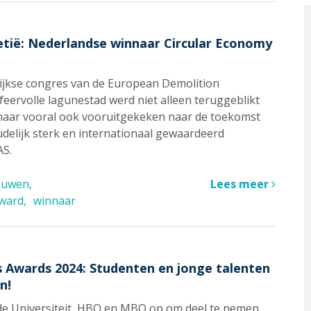
etië: Nederlandse winnaar Circular Economy
rlijkse congres van de European Demolition
sfeervolle lagunestad werd niet alleen teruggeblikt
maar vooral ook vooruitgekeken naar de toekomst
udelijk sterk en internationaal gewaardeerd
AS.
bouwen
Lees meer
ward
winnaar
s Awards 2024: Studenten en jonge talenten
n!
de Universiteit, HBO en MBO op om deel te nemen