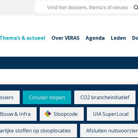
Thema’s & actueel
Over VERAS
Agenda
Leden
Do
ssiers
Circulair slopen
CO2 brancheinitiatief
Bouw & Infra
Sloopcode
UIA SuperLocal
rlijke stoffen op slooplocaties
Afsluiten nutsvoorzie