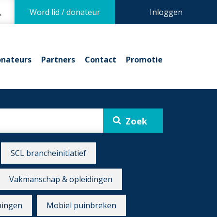
Word lid / donateur
Inloggen
nateurs
Partners
Contact
Promotie
SCL brancheinitiatief
Vakmanschap & opleidingen
ningen
Mobiel puinbreken