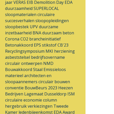
jaar VERAS
EIB
Demolition Day
EDA
duurzaamheid
SUPERLOCAL
sloopmaterialen
circulaire
succesverhalen
sloopopleidingen
sloopbestek
UPV
duurzame
inzetbaarheid
BNA
duurzaam beton
Corona
CO2 brancheinitiatief
Betonakkoord
EPS
stikstof
CB'23
Recyclingsymposium
MKI
herziening
asbeststelsel
bedrijfsovername
circulair ontwerpen
NMD
Bouwakkoord Staal
Emissieloos
materieel
architecten en
sloopaannemers
circulair bouwen
conventie
BouwBeurs 2023
Heezen
Bedrijven
Lagemaat
Dusseldorp ISM
circulaire economie
column
hergebruik
verkiezingen
Tweede
Kamer
ledenbijeenkomst
EDA Award