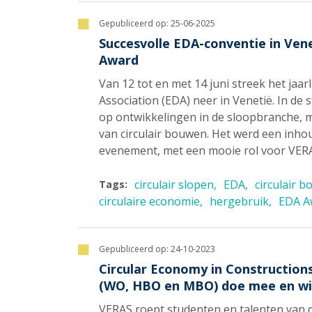
Gepubliceerd op:
25-06-2025
Succesvolle EDA-conventie in Ven
Award
Van 12 tot en met 14 juni streek het jaa
Association (EDA) neer in Venetië. In de 
op ontwikkelingen in de sloopbranche, 
van circulair bouwen. Het werd een inho
evenement, met een mooie rol voor VER
circulair slopen
EDA
circulair 
Tags:
circulaire economie
hergebruik
EDA A
Gepubliceerd op:
24-10-2023
Circular Economy in Construction
(WO, HBO en MBO) doe mee en wi
VERAS roept studenten en talenten van 