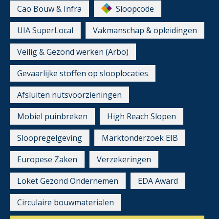
Cao Bouw & Infra
Sloopcode
UIA SuperLocal
Vakmanschap & opleidingen
Veilig & Gezond werken (Arbo)
Gevaarlijke stoffen op slooplocaties
Afsluiten nutsvoorzieningen
Mobiel puinbreken
High Reach Slopen
Sloopregelgeving
Marktonderzoek EIB
Europese Zaken
Verzekeringen
Loket Gezond Ondernemen
EDA Award
Circulaire bouwmaterialen