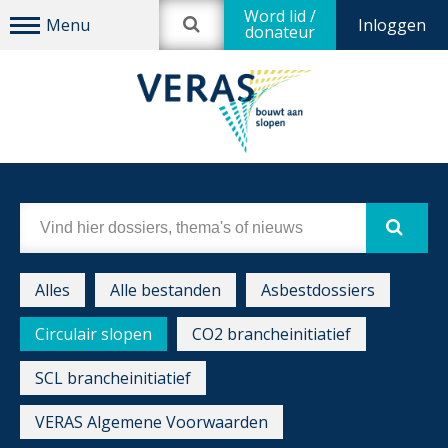
Word lid /
Inloggen
donateur
Alles
Alle bestanden
Asbestdossiers
Circulair slopen
CO2 brancheinitiatief
SCL brancheinitiatief
VERAS Algemene Voorwaarden