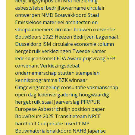
Recyclingsymposium
MKI
herziening
asbeststelsel
bedrijfsovername
circulair
ontwerpen
NMD
Bouwakkoord Staal
Emissieloos materieel
architecten en
sloopaannemers
circulair bouwen
conventie
BouwBeurs 2023
Heezen Bedrijven
Lagemaat
Dusseldorp ISM
circulaire economie
column
hergebruik
verkiezingen
Tweede Kamer
ledenbijeenkomst
EDA Award
prijsvraag
SEB
convenant
Verkiezingsdebat
ondernemerschap
stutten
stempelen
kennisprogramma
BZK
winnaar
Omgevingsregeling
consultatie
vakmanschap
open dag
ledenvergadering
hoogwaardig
hergebruik
staal
Jaarverslag
PIR/PUR
Europese Asbestrichtlijn
position paper
BouwBeurs 2025
Transitieteam
NPCE
hardhout
Coöperatie Insert
CMP
Bouwmaterialenakkoord
NAHB
Japanse