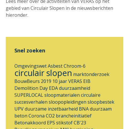
Lees meer over de activiteiten van VERAS op het
gebied van Circulair Slopen in de nieuwsberichten
hieronder.
Snel zoeken
Omgevingswet
Asbest
Chroom-6
circulair slopen
marktonderzoek
BouwBeurs 2019
10 jaar VERAS
EIB
Demolition Day
EDA
duurzaamheid
SUPERLOCAL
sloopmaterialen
circulaire
succesverhalen
sloopopleidingen
sloopbestek
UPV
duurzame inzetbaarheid
BNA
duurzaam
beton
Corona
CO2 brancheinitiatief
Betonakkoord
EPS
stikstof
CB'23