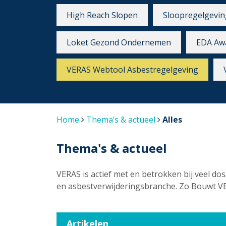
High Reach Slopen
Sloopregelgevin
Loket Gezond Ondernemen
EDA Aw
VERAS Webtool Asbestregelgeving
Home
Thema’s & actueel
Alles
Thema's & actueel
VERAS is actief met en betrokken bij veel dos
en asbestverwijderingsbranche. Zo Bouwt V
Artikelen