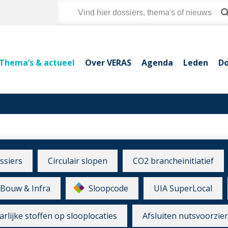
Thema’s & actueel
Over VERAS
Agenda
Leden
Do
ssiers
Circulair slopen
CO2 brancheinitiatief
Bouw & Infra
Sloopcode
UIA SuperLocal
rlijke stoffen op slooplocaties
Afsluiten nutsvoorzie