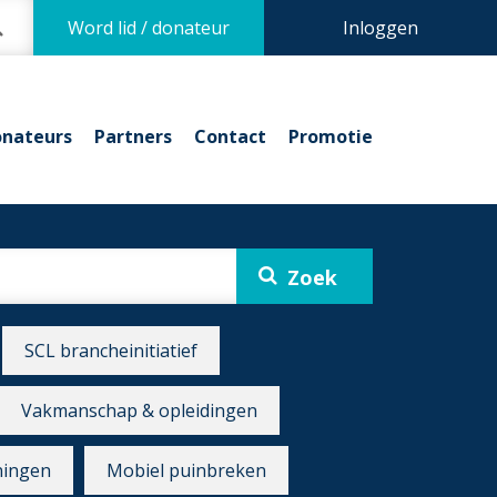
Word lid / donateur
Inloggen
nateurs
Partners
Contact
Promotie
SCL brancheinitiatief
Vakmanschap & opleidingen
ningen
Mobiel puinbreken