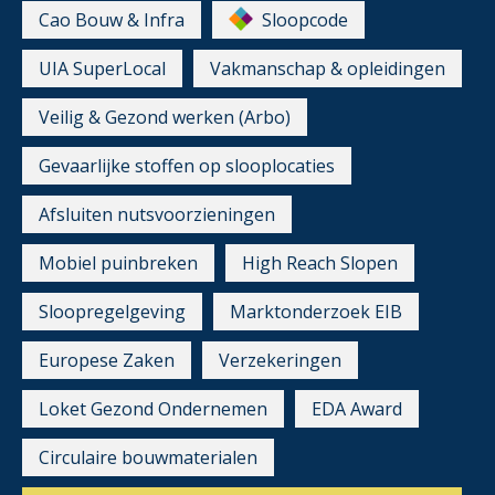
Cao Bouw & Infra
Sloopcode
UIA SuperLocal
Vakmanschap & opleidingen
Veilig & Gezond werken (Arbo)
Gevaarlijke stoffen op slooplocaties
Afsluiten nutsvoorzieningen
Mobiel puinbreken
High Reach Slopen
Sloopregelgeving
Marktonderzoek EIB
Europese Zaken
Verzekeringen
Loket Gezond Ondernemen
EDA Award
Circulaire bouwmaterialen