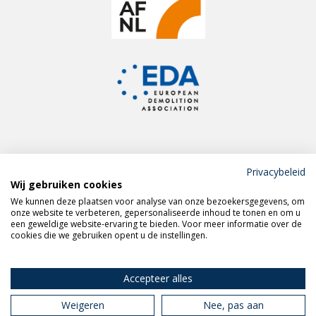
Privacybeleid
Wij gebruiken cookies
Meld je aan voor de
We kunnen deze plaatsen voor analyse van onze bezoekersgegevens, om
VERAS nieuwsbrief
onze website te verbeteren, gepersonaliseerde inhoud te tonen en om u
een geweldige website-ervaring te bieden. Voor meer informatie over de
cookies die we gebruiken opent u de instellingen.
Volg VERAS op
LinkedIn
Accepteer alles
Weigeren
Nee, pas aan