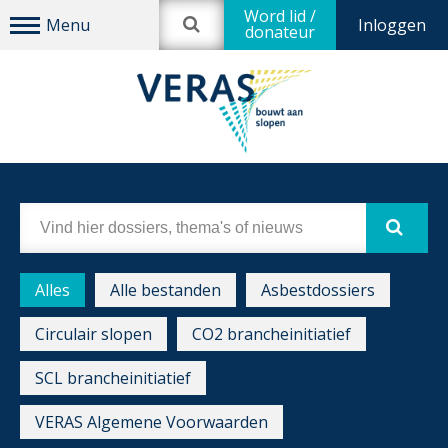
Word lid /
Inloggen
donateur
Alles
Alle bestanden
Asbestdossiers
Circulair slopen
CO2 brancheinitiatief
SCL brancheinitiatief
VERAS Algemene Voorwaarden