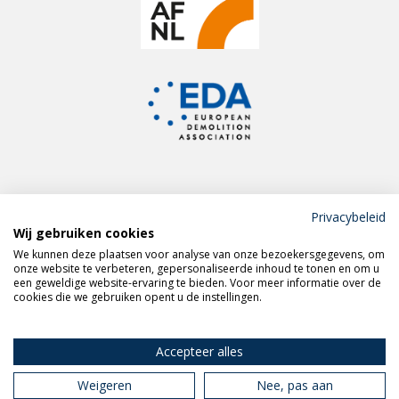
Privacybeleid
Wij gebruiken cookies
Meld je aan voor de
We kunnen deze plaatsen voor analyse van onze bezoekersgegevens, om
VERAS nieuwsbrief
onze website te verbeteren, gepersonaliseerde inhoud te tonen en om u
een geweldige website-ervaring te bieden. Voor meer informatie over de
cookies die we gebruiken opent u de instellingen.
Volg VERAS op
LinkedIn
Accepteer alles
Weigeren
Nee, pas aan