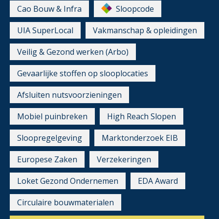
Cao Bouw & Infra
Sloopcode
UIA SuperLocal
Vakmanschap & opleidingen
Veilig & Gezond werken (Arbo)
Gevaarlijke stoffen op slooplocaties
Afsluiten nutsvoorzieningen
Mobiel puinbreken
High Reach Slopen
Sloopregelgeving
Marktonderzoek EIB
Europese Zaken
Verzekeringen
Loket Gezond Ondernemen
EDA Award
Circulaire bouwmaterialen