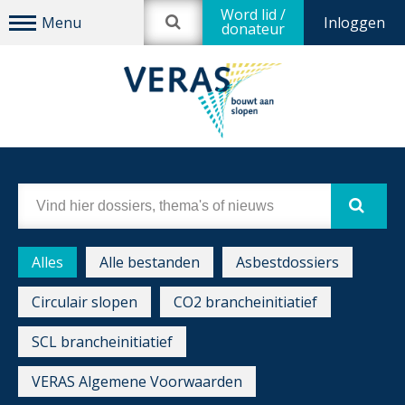
Word lid /
Inloggen
donateur
Alles
Alle bestanden
Asbestdossiers
Circulair slopen
CO2 brancheinitiatief
SCL brancheinitiatief
VERAS Algemene Voorwaarden